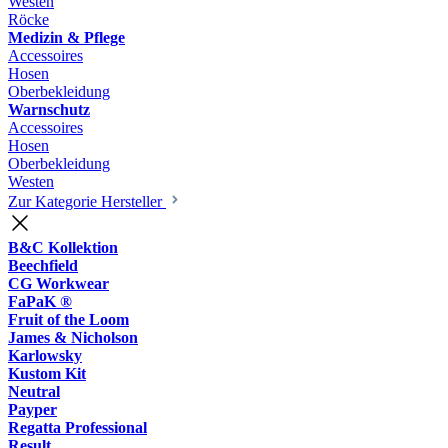
Westen
Röcke
Medizin & Pflege
Accessoires
Hosen
Oberbekleidung
Warnschutz
Accessoires
Hosen
Oberbekleidung
Westen
Zur Kategorie Hersteller
B&C Kollektion
Beechfield
CG Workwear
FaPaK ®
Fruit of the Loom
James & Nicholson
Karlowsky
Kustom Kit
Neutral
Payper
Regatta Professional
Result