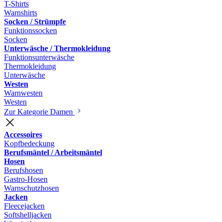
T-Shirts
Warnshirts
Socken / Strümpfe
Funktionssocken
Socken
Unterwäsche / Thermokleidung
Funktionsunterwäsche
Thermokleidung
Unterwäsche
Westen
Warnwesten
Westen
Zur Kategorie Damen
Accessoires
Kopfbedeckung
Berufsmäntel / Arbeitsmäntel
Hosen
Berufshosen
Gastro-Hosen
Warnschutzhosen
Jacken
Fleecejacken
Softshelljacken