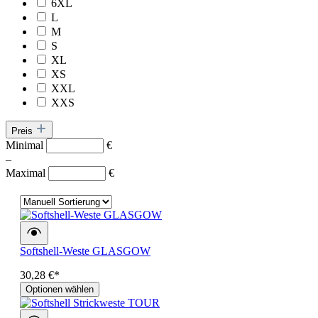
6XL
L
M
S
XL
XS
XXL
XXS
Preis
Minimal
€
–
Maximal
€
Softshell-Weste GLASGOW
30,28 €*
Optionen wählen