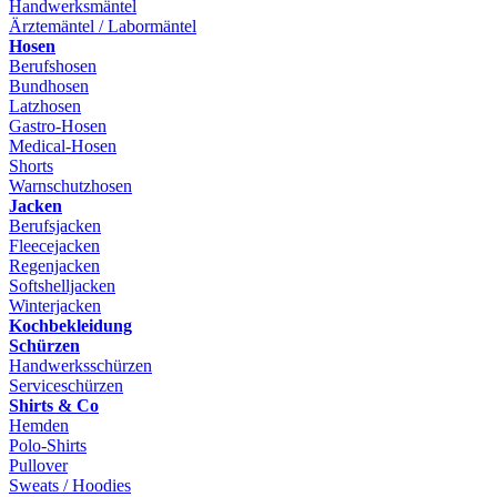
Handwerksmäntel
Ärztemäntel / Labormäntel
Hosen
Berufshosen
Bundhosen
Latzhosen
Gastro-Hosen
Medical-Hosen
Shorts
Warnschutzhosen
Jacken
Berufsjacken
Fleecejacken
Regenjacken
Softshelljacken
Winterjacken
Kochbekleidung
Schürzen
Handwerksschürzen
Serviceschürzen
Shirts & Co
Hemden
Polo-Shirts
Pullover
Sweats / Hoodies