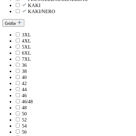
KAKI
KAKI/NERO
Größe
3XL
4XL
5XL
6XL
7XL
36
38
40
42
44
46
46/48
48
50
52
54
56