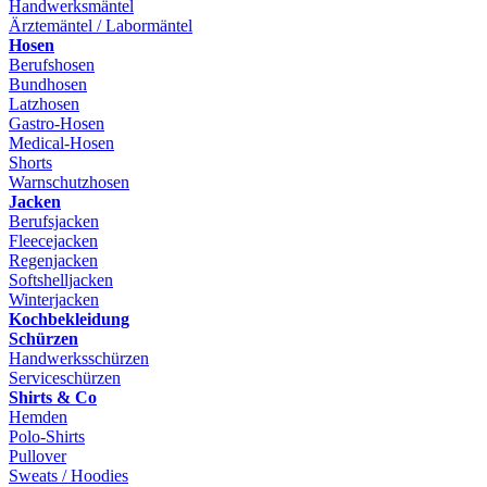
Handwerksmäntel
Ärztemäntel / Labormäntel
Hosen
Berufshosen
Bundhosen
Latzhosen
Gastro-Hosen
Medical-Hosen
Shorts
Warnschutzhosen
Jacken
Berufsjacken
Fleecejacken
Regenjacken
Softshelljacken
Winterjacken
Kochbekleidung
Schürzen
Handwerksschürzen
Serviceschürzen
Shirts & Co
Hemden
Polo-Shirts
Pullover
Sweats / Hoodies