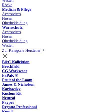
Westen
Röcke
Medizin & Pflege
Accessoires
Hosen
Oberbekleidung
Warnschutz
Accessoires
Hosen
Oberbekleidung
Westen
Zur Kategorie Hersteller
B&C Kollektion
Beechfield
CG Workwear
FaPaK ®
Fruit of the Loom
James & Nicholson
Karlowsky
Kustom Kit
Neutral
Payper
Regatta Professional
Result