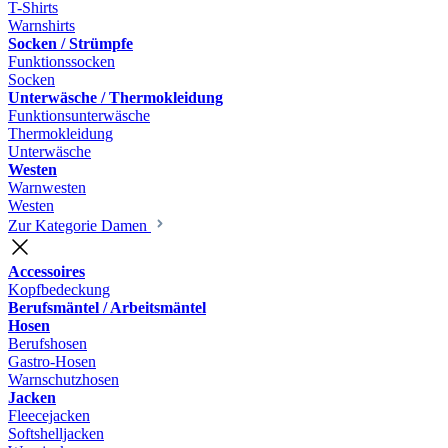
T-Shirts
Warnshirts
Socken / Strümpfe
Funktionssocken
Socken
Unterwäsche / Thermokleidung
Funktionsunterwäsche
Thermokleidung
Unterwäsche
Westen
Warnwesten
Westen
Zur Kategorie Damen
Accessoires
Kopfbedeckung
Berufsmäntel / Arbeitsmäntel
Hosen
Berufshosen
Gastro-Hosen
Warnschutzhosen
Jacken
Fleecejacken
Softshelljacken