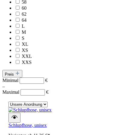
58
60
62
64
L
M
S
XL
XS
XXL
XXS
Preis
Minimal
€
–
Maximal
€
Schlupfhose, unisex