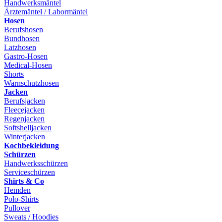
Handwerksmäntel
Ärztemäntel / Labormäntel
Hosen
Berufshosen
Bundhosen
Latzhosen
Gastro-Hosen
Medical-Hosen
Shorts
Warnschutzhosen
Jacken
Berufsjacken
Fleecejacken
Regenjacken
Softshelljacken
Winterjacken
Kochbekleidung
Schürzen
Handwerksschürzen
Serviceschürzen
Shirts & Co
Hemden
Polo-Shirts
Pullover
Sweats / Hoodies