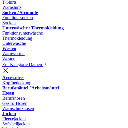
T-Shirts
Warnshirts
Socken / Strümpfe
Funktionssocken
Socken
Unterwäsche / Thermokleidung
Funktionsunterwäsche
Thermokleidung
Unterwäsche
Westen
Warnwesten
Westen
Zur Kategorie Damen
Accessoires
Kopfbedeckung
Berufsmäntel / Arbeitsmäntel
Hosen
Berufshosen
Gastro-Hosen
Warnschutzhosen
Jacken
Fleecejacken
Softshelljacken