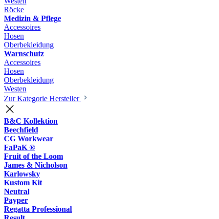
Westen
Röcke
Medizin & Pflege
Accessoires
Hosen
Oberbekleidung
Warnschutz
Accessoires
Hosen
Oberbekleidung
Westen
Zur Kategorie Hersteller
B&C Kollektion
Beechfield
CG Workwear
FaPaK ®
Fruit of the Loom
James & Nicholson
Karlowsky
Kustom Kit
Neutral
Payper
Regatta Professional
Result