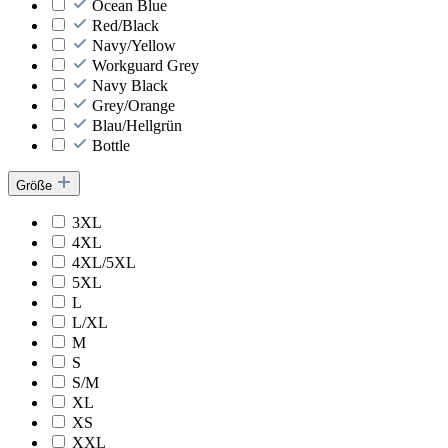
Ocean Blue
Red/Black
Navy/Yellow
Workguard Grey
Navy Black
Grey/Orange
Blau/Hellgrün
Bottle
Größe
3XL
4XL
4XL/5XL
5XL
L
L/XL
M
S
S/M
XL
XS
XXL