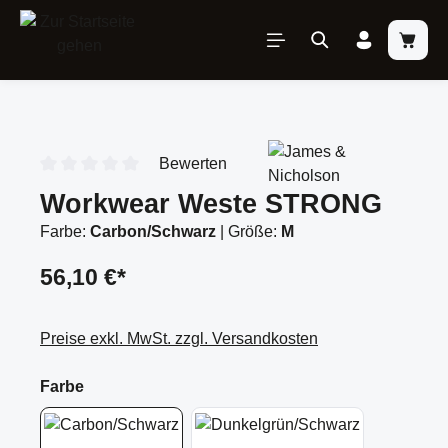
inhalt springen
Bewerten
Durchschnittliche Bewertung von 0 von 5 Sternen
Workwear Weste STRONG
Farbe:
Carbon/Schwarz
|
Größe:
M
56,10 €*
Preise exkl. MwSt. zzgl. Versandkosten
Farbe