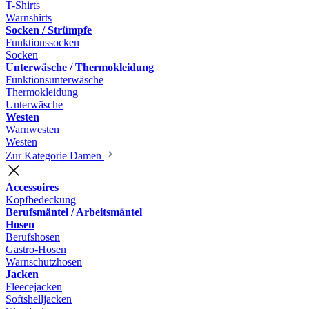
T-Shirts
Warnshirts
Socken / Strümpfe
Funktionssocken
Socken
Unterwäsche / Thermokleidung
Funktionsunterwäsche
Thermokleidung
Unterwäsche
Westen
Warnwesten
Westen
Zur Kategorie Damen
Accessoires
Kopfbedeckung
Berufsmäntel / Arbeitsmäntel
Hosen
Berufshosen
Gastro-Hosen
Warnschutzhosen
Jacken
Fleecejacken
Softshelljacken