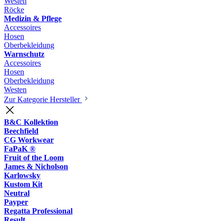
Westen
Röcke
Medizin & Pflege
Accessoires
Hosen
Oberbekleidung
Warnschutz
Accessoires
Hosen
Oberbekleidung
Westen
Zur Kategorie Hersteller
B&C Kollektion
Beechfield
CG Workwear
FaPaK ®
Fruit of the Loom
James & Nicholson
Karlowsky
Kustom Kit
Neutral
Payper
Regatta Professional
Result