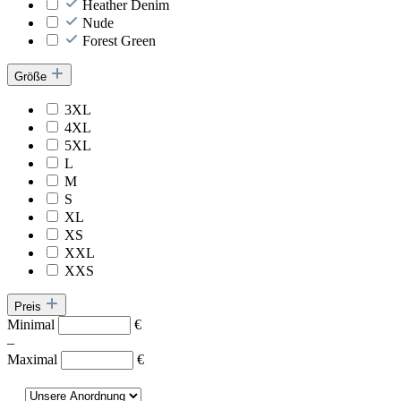
Heather Denim
Nude
Forest Green
Größe
3XL
4XL
5XL
L
M
S
XL
XS
XXL
XXS
Preis
Minimal
€
–
Maximal
€