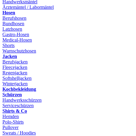
Handwerksmäntel
Ärztemäntel / Labormäntel
Hosen
Berufshosen
Bundhosen
Latzhosen
Gastro-Hosen
Medical-Hosen
Shorts
Warnschutzhosen
Jacken
Berufsjacken
Fleecejacken
Regenjacken
Softshelljacken
Winterjacken
Kochbekleidung
Schürzen
Handwerksschürzen
Serviceschürzen
Shirts & Co
Hemden
Polo-Shirts
Pullover
Sweats / Hoodies