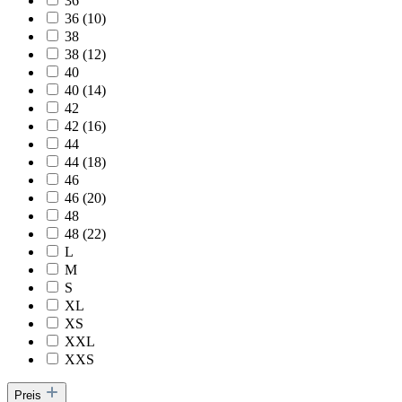
36
36 (10)
38
38 (12)
40
40 (14)
42
42 (16)
44
44 (18)
46
46 (20)
48
48 (22)
L
M
S
XL
XS
XXL
XXS
Preis