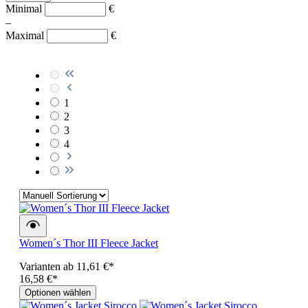
Minimal
€
–
Maximal
€
1
2
3
4
Women´s Thor III Fleece Jacket
Varianten ab
11,61 €*
16,58 €*
Optionen wählen