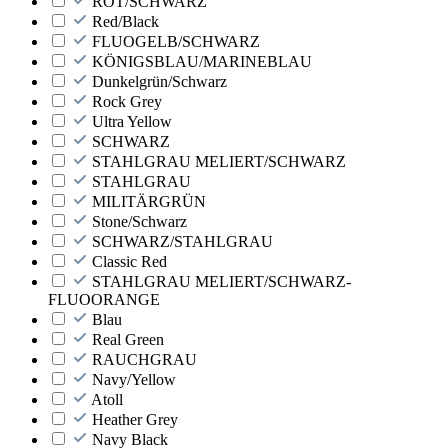
ROT/SCHWARZ
Red/Black
FLUOGELB/SCHWARZ
KÖNIGSBLAU/MARINEBLAU
Dunkelgrün/Schwarz
Rock Grey
Ultra Yellow
SCHWARZ
STAHLGRAU MELIERT/SCHWARZ
STAHLGRAU
MILITÄRGRÜN
Stone/Schwarz
SCHWARZ/STAHLGRAU
Classic Red
STAHLGRAU MELIERT/SCHWARZ-
FLUOORANGE
Blau
Real Green
RAUCHGRAU
Navy/Yellow
Atoll
Heather Grey
Navy Black