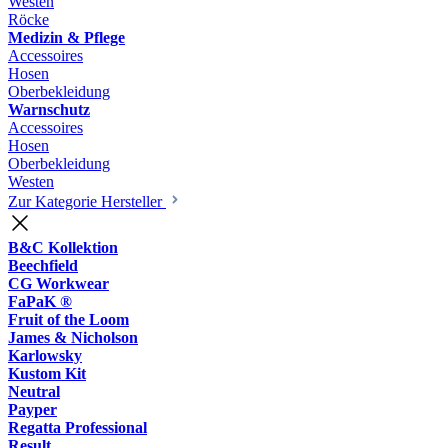
Westen
Röcke
Medizin & Pflege
Accessoires
Hosen
Oberbekleidung
Warnschutz
Accessoires
Hosen
Oberbekleidung
Westen
Zur Kategorie Hersteller
B&C Kollektion
Beechfield
CG Workwear
FaPaK ®
Fruit of the Loom
James & Nicholson
Karlowsky
Kustom Kit
Neutral
Payper
Regatta Professional
Result