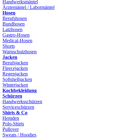
Handwerksmäntel
Ärztemäntel / Labormäntel
Hosen
Berufshosen
Bundhosen
Latzhosen
Gastro-Hosen
Medical-Hosen
Shorts
Warnschutzhosen
Jacken
Berufsjacken
Fleecejacken
Regenjacken
Softshelljacken
Winterjacken
Kochbekleidung
Schürzen
Handwerksschürzen
Serviceschürzen
Shirts & Co
Hemden
Polo-Shirts
Pullover
Sweats / Hoodies