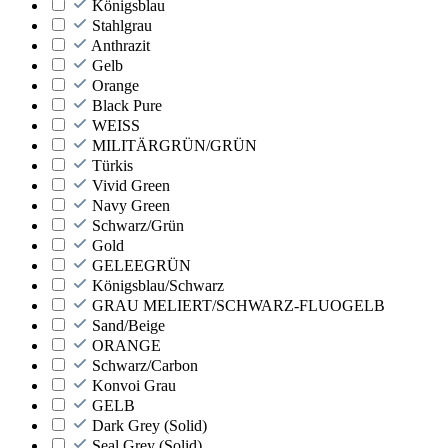
Königsblau
Stahlgrau
Anthrazit
Gelb
Orange
Black Pure
WEISS
MILITÄRGRÜN/GRÜN
Türkis
Vivid Green
Navy Green
Schwarz/Grün
Gold
GELEEGRÜN
Königsblau/Schwarz
GRAU MELIERT/SCHWARZ-FLUOGELB
Sand/Beige
ORANGE
Schwarz/Carbon
Konvoi Grau
GELB
Dark Grey (Solid)
Seal Grey (Solid)