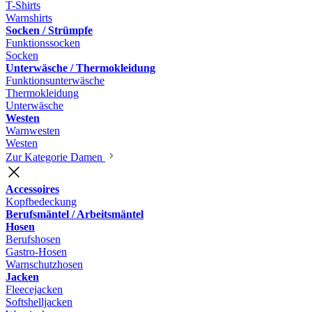
T-Shirts
Warnshirts
Socken / Strümpfe
Funktionssocken
Socken
Unterwäsche / Thermokleidung
Funktionsunterwäsche
Thermokleidung
Unterwäsche
Westen
Warnwesten
Westen
Zur Kategorie Damen
Accessoires
Kopfbedeckung
Berufsmäntel / Arbeitsmäntel
Hosen
Berufshosen
Gastro-Hosen
Warnschutzhosen
Jacken
Fleecejacken
Softshelljacken