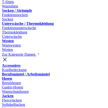
T-Shirts
Warnshirts
Socken / Strümpfe
Funktionssocken
Socken
Unterwäsche / Thermokleidung
Funktionsunterwäsche
Thermokleidung
Unterwäsche
Westen
Warnwesten
Westen
Zur Kategorie Damen
Accessoires
Kopfbedeckung
Berufsmäntel / Arbeitsmäntel
Hosen
Berufshosen
Gastro-Hosen
Warnschutzhosen
Jacken
Fleecejacken
Softshelljacken