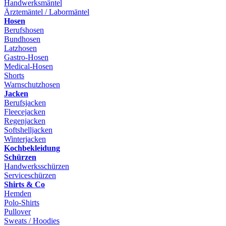
Handwerksmäntel
Ärztemäntel / Labormäntel
Hosen
Berufshosen
Bundhosen
Latzhosen
Gastro-Hosen
Medical-Hosen
Shorts
Warnschutzhosen
Jacken
Berufsjacken
Fleecejacken
Regenjacken
Softshelljacken
Winterjacken
Kochbekleidung
Schürzen
Handwerksschürzen
Serviceschürzen
Shirts & Co
Hemden
Polo-Shirts
Pullover
Sweats / Hoodies