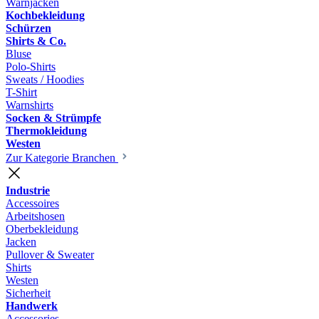
Warnjacken
Kochbekleidung
Schürzen
Shirts & Co.
Bluse
Polo-Shirts
Sweats / Hoodies
T-Shirt
Warnshirts
Socken & Strümpfe
Thermokleidung
Westen
Zur Kategorie Branchen
Industrie
Accessoires
Arbeitshosen
Oberbekleidung
Jacken
Pullover & Sweater
Shirts
Westen
Sicherheit
Handwerk
Accessories