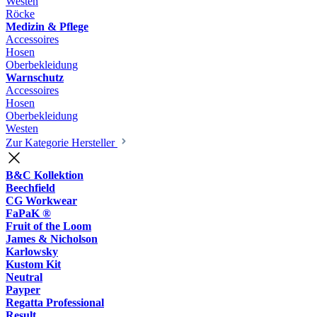
Westen
Röcke
Medizin & Pflege
Accessoires
Hosen
Oberbekleidung
Warnschutz
Accessoires
Hosen
Oberbekleidung
Westen
Zur Kategorie Hersteller
B&C Kollektion
Beechfield
CG Workwear
FaPaK ®
Fruit of the Loom
James & Nicholson
Karlowsky
Kustom Kit
Neutral
Payper
Regatta Professional
Result