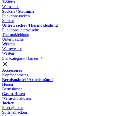
T-Shirts
Warnshirts
Socken / Strümpfe
Funktionssocken
Socken
Unterwäsche / Thermokleidung
Funktionsunterwäsche
Thermokleidung
Unterwäsche
Westen
Warnwesten
Westen
Zur Kategorie Damen
Accessoires
Kopfbedeckung
Berufsmäntel / Arbeitsmäntel
Hosen
Berufshosen
Gastro-Hosen
Warnschutzhosen
Jacken
Fleecejacken
Softshelljacken