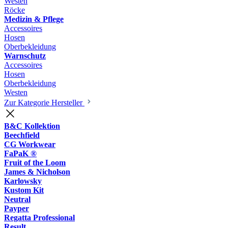
Westen
Röcke
Medizin & Pflege
Accessoires
Hosen
Oberbekleidung
Warnschutz
Accessoires
Hosen
Oberbekleidung
Westen
Zur Kategorie Hersteller
B&C Kollektion
Beechfield
CG Workwear
FaPaK ®
Fruit of the Loom
James & Nicholson
Karlowsky
Kustom Kit
Neutral
Payper
Regatta Professional
Result