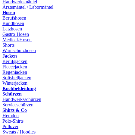
Handwerksmäntel
Ärztemäntel / Labormäntel
Hosen
Berufshosen
Bundhosen
Latzhosen
Gastro-Hosen
Medical-Hosen
Shorts
Warnschutzhosen
Jacken
Berufsjacken
Fleecejacken
Regenjacken
Softshelljacken
Winterjacken
Kochbekleidung
Schürzen
Handwerksschürzen
Serviceschürzen
Shirts & Co
Hemden
Polo-Shirts
Pullover
Sweats / Hoodies