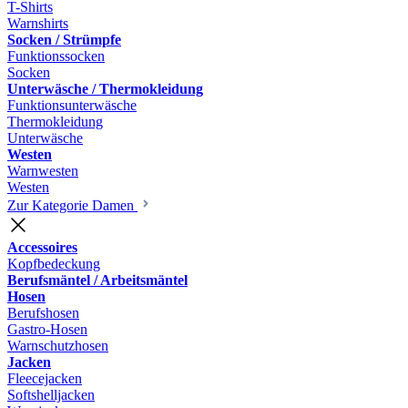
T-Shirts
Warnshirts
Socken / Strümpfe
Funktionssocken
Socken
Unterwäsche / Thermokleidung
Funktionsunterwäsche
Thermokleidung
Unterwäsche
Westen
Warnwesten
Westen
Zur Kategorie Damen
Accessoires
Kopfbedeckung
Berufsmäntel / Arbeitsmäntel
Hosen
Berufshosen
Gastro-Hosen
Warnschutzhosen
Jacken
Fleecejacken
Softshelljacken