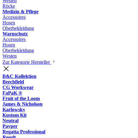
Westen
Röcke
Medizin & Pflege
Accessoires
Hosen
Oberbekleidung
Warnschutz
Accessoires
Hosen
Oberbekleidung
Westen
Zur Kategorie Hersteller
B&C Kollektion
Beechfield
CG Workwear
FaPaK ®
Fruit of the Loom
James & Nicholson
Karlowsky
Kustom Kit
Neutral
Payper
Regatta Professional
Result