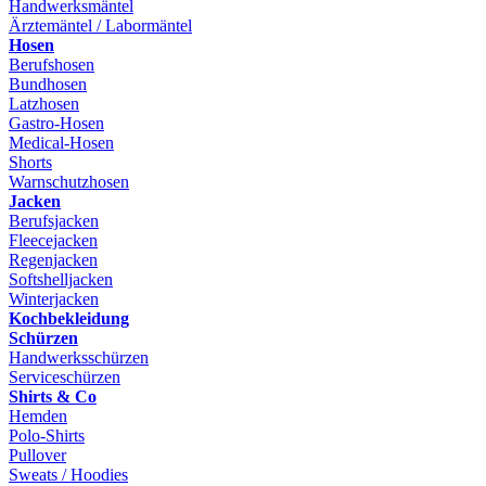
Handwerksmäntel
Ärztemäntel / Labormäntel
Hosen
Berufshosen
Bundhosen
Latzhosen
Gastro-Hosen
Medical-Hosen
Shorts
Warnschutzhosen
Jacken
Berufsjacken
Fleecejacken
Regenjacken
Softshelljacken
Winterjacken
Kochbekleidung
Schürzen
Handwerksschürzen
Serviceschürzen
Shirts & Co
Hemden
Polo-Shirts
Pullover
Sweats / Hoodies