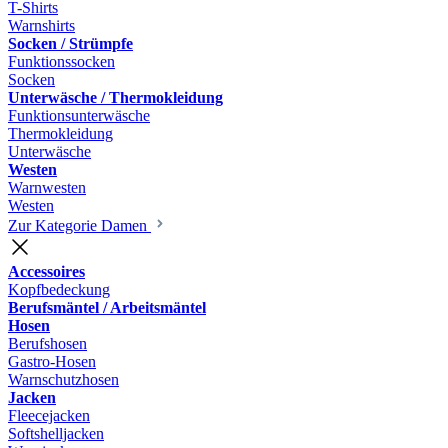
T-Shirts
Warnshirts
Socken / Strümpfe
Funktionssocken
Socken
Unterwäsche / Thermokleidung
Funktionsunterwäsche
Thermokleidung
Unterwäsche
Westen
Warnwesten
Westen
Zur Kategorie Damen
Accessoires
Kopfbedeckung
Berufsmäntel / Arbeitsmäntel
Hosen
Berufshosen
Gastro-Hosen
Warnschutzhosen
Jacken
Fleecejacken
Softshelljacken