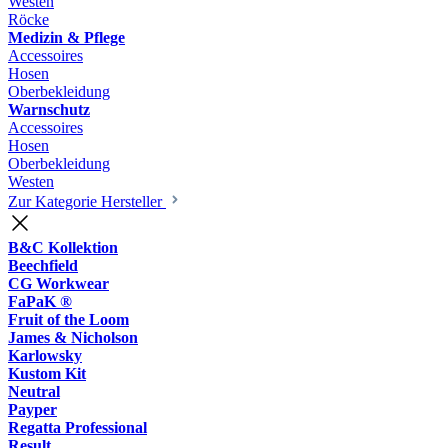
Westen
Röcke
Medizin & Pflege
Accessoires
Hosen
Oberbekleidung
Warnschutz
Accessoires
Hosen
Oberbekleidung
Westen
Zur Kategorie Hersteller
B&C Kollektion
Beechfield
CG Workwear
FaPaK ®
Fruit of the Loom
James & Nicholson
Karlowsky
Kustom Kit
Neutral
Payper
Regatta Professional
Result