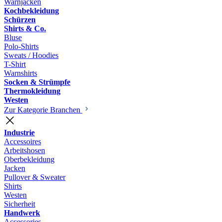
Warnjacken
Kochbekleidung
Schürzen
Shirts & Co.
Bluse
Polo-Shirts
Sweats / Hoodies
T-Shirt
Warnshirts
Socken & Strümpfe
Thermokleidung
Westen
Zur Kategorie Branchen
Industrie
Accessoires
Arbeitshosen
Oberbekleidung
Jacken
Pullover & Sweater
Shirts
Westen
Sicherheit
Handwerk
Accessories