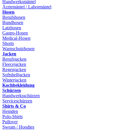
Handwerksmäntel
Ärztemäntel / Labormäntel
Hosen
Berufshosen
Bundhosen
Latzhosen
Gastro-Hosen
Medical-Hosen
Shorts
Warnschutzhosen
Jacken
Berufsjacken
Fleecejacken
Regenjacken
Softshelljacken
Winterjacken
Kochbekleidung
Schürzen
Handwerksschürzen
Serviceschürzen
Shirts & Co
Hemden
Polo-Shirts
Pullover
Sweats / Hoodies